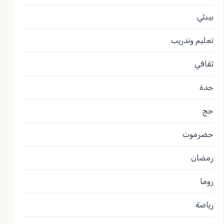
بيبئي
تعليم وتدريب
ثقافي
جدة
حج
حضرموت
رمضان
روما
رياضة