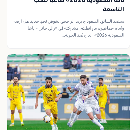
التاسعة
يستعد السائق السعودي يزيد الراجحي لخوض تحدٍ جديد على أرضه
وأمام جماهيره، مع انطلاق مشاركته في «رالي حائل – باها
السعودية 2026»، الذي يُعد الجولة…