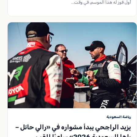
أول فوز له هذا الموسم، في وقت…
رياضة السعودية
يزيد الراجحي يبدأ مشواره في «رالي حائل –
باها السعودية 2026» ساعيًا للقب