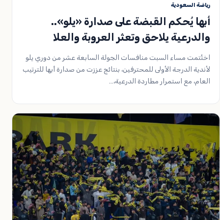
رياضة السعودية
أبها يُحكم القبضة على صدارة «يلو»..
والدرعية يلاحق وتعثر العروبة والعلا
اختُتمت مساء السبت منافسات الجولة السابعة عشر من دوري يلو
لأندية الدرجة الأولى للمحترفين، بنتائج عززت من صدارة أبها للترتيب
العام، مع استمرار مطاردة الدرعية،…