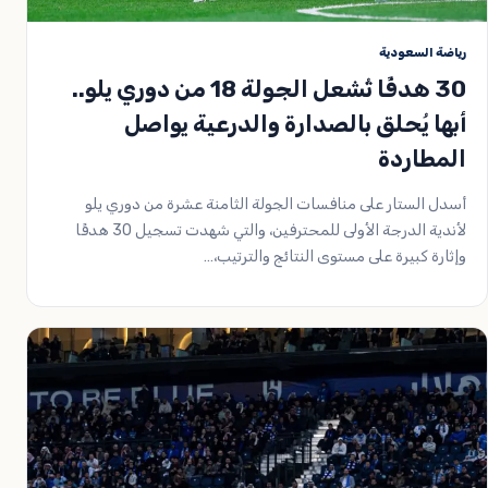
رياضة السعودية
30 هدفًا تُشعل الجولة 18 من دوري يلو..
أبها يُحلق بالصدارة والدرعية يواصل
المطاردة
أسدل الستار على منافسات الجولة الثامنة عشرة من دوري يلو
لأندية الدرجة الأولى للمحترفين، والتي شهدت تسجيل 30 هدفًا
وإثارة كبيرة على مستوى النتائج والترتيب،…