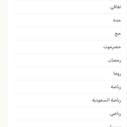
ثقافي
جدة
حج
حضرموت
رمضان
روما
رياضة
رياضة السعودية
رياضي
سسياسي