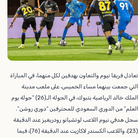
تعادل فريقا نيوم والتعاون بهدفين لكل منهما، في المباراة
التي جمعت بينهما مساء الخميس، على ملعب مدينة
الملك خالد الرياضية بتبوك، في الجولة الـ(26) “جولة يوم
العلم” من الدوري السعودي للمحترفين “دوري روشن”.
سجل هدفي نيوم اللاعب لوتشيانو رودريغيز عند الدقيقة
(23)، واللاعب ألكسندر لاكازيت عند الدقيقة (76)، فيما