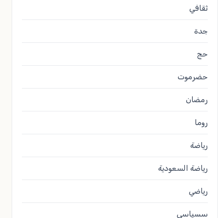
ثقافي
جدة
حج
حضرموت
رمضان
روما
رياضة
رياضة السعودية
رياضي
سسياسي