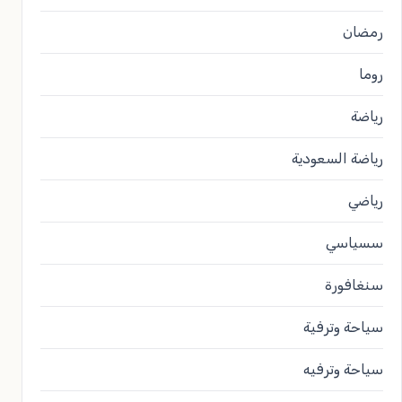
رمضان
روما
رياضة
رياضة السعودية
رياضي
سسياسي
سنغافورة
سياحة وترفية
سياحة وترفيه