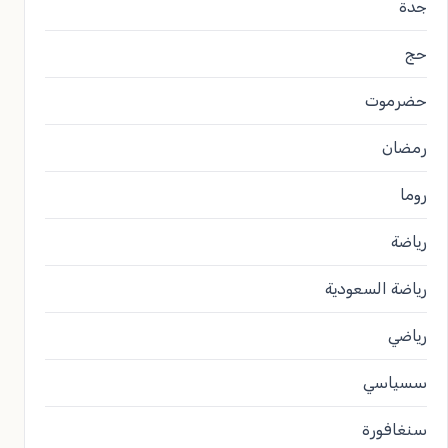
جدة
حج
حضرموت
رمضان
روما
رياضة
رياضة السعودية
رياضي
سسياسي
سنغافورة