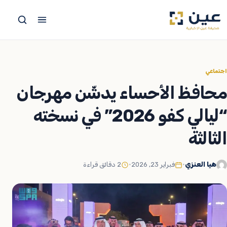
جاوز
لى
لمحتوى
اجتماعي
محافظ الأحساء يدشّن مهرجان
“ليالي كفو 2026” في نسخته
الثالثة
هيا العنزي
•
فبراير 23, 2026
•
2 دقائق قراءة