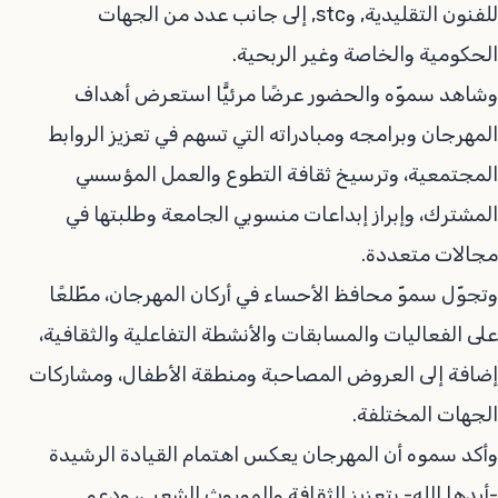
للفنون التقليدية, وstc, إلى جانب عدد من الجهات
الحكومية والخاصة وغير الربحية.
وشاهد سموّه والحضور عرضًا مرئيًّا استعرض أهداف
المهرجان وبرامجه ومبادراته التي تسهم في تعزيز الروابط
المجتمعية، وترسيخ ثقافة التطوع والعمل المؤسسي
المشترك، وإبراز إبداعات منسوبي الجامعة وطلبتها في
مجالات متعددة.
وتجوّل سموّ محافظ الأحساء في أركان المهرجان، مطّلعًا
على الفعاليات والمسابقات والأنشطة التفاعلية والثقافية،
إضافة إلى العروض المصاحبة ومنطقة الأطفال، ومشاركات
الجهات المختلفة.
وأكد سموه أن المهرجان يعكس اهتمام القيادة الرشيدة
-أيدها الله- بتعزيز الثقافة والموروث الشعبي، ودعم