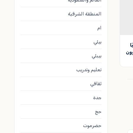
المنطقة الشرقية
ام
بيئي
ا
ؤون
بيبئي
تعليم وتدريب
ثقافي
جدة
حج
حضرموت