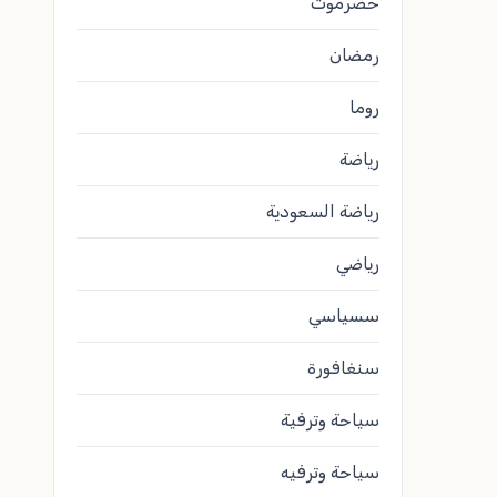
حضرموت
رمضان
روما
رياضة
رياضة السعودية
رياضي
سسياسي
سنغافورة
سياحة وترفية
سياحة وترفيه