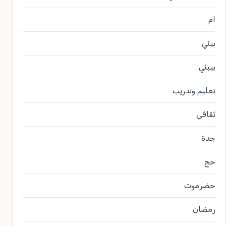
ام
بيئي
بيبئي
تعليم وتدريب
ثقافي
جدة
حج
حضرموت
رمضان