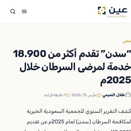
جاوز
لى
لمحتوى
صحي
“سدن” تقدم أكثر من 18.900
خدمة لمرضى السرطان خلال
2025م
طلال التميمي
•
مارس 13, 2026
•
1 دقيقة قراءة
كشف التقرير السنوي للجمعية السعودية الخيرية
لمكافحة السرطان (سدن) لعام 2025م عن تقديم