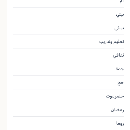
ام
بيئي
بيبئي
تعليم وتدريب
ثقافي
جدة
حج
حضرموت
رمضان
روما