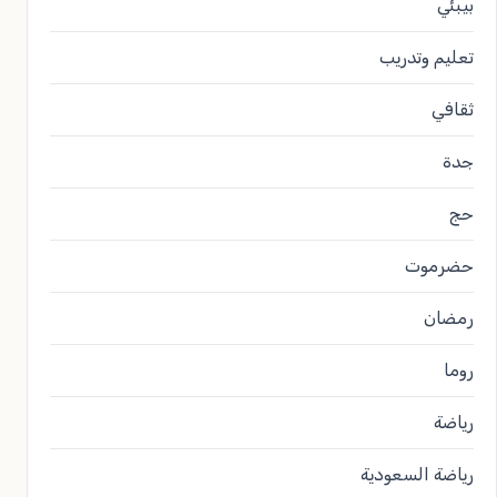
بيبئي
تعليم وتدريب
ثقافي
جدة
حج
حضرموت
رمضان
روما
رياضة
رياضة السعودية