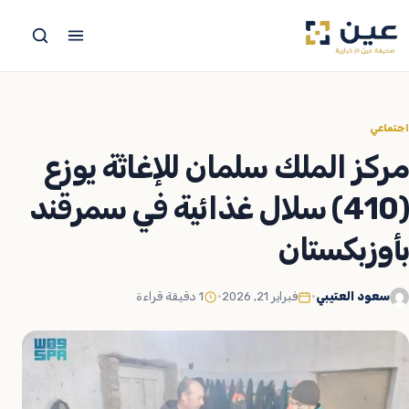
جاوز
لى
لمحتوى
اجتماعي
مركز الملك سلمان للإغاثة يوزع
(410) سلال غذائية في سمرقند
بأوزبكستان
سعود العتيبي
•
فبراير 21, 2026
•
1 دقيقة قراءة