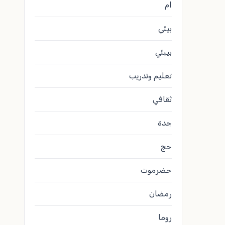
ام
بيئي
بيبئي
تعليم وتدريب
ثقافي
جدة
حج
حضرموت
رمضان
روما