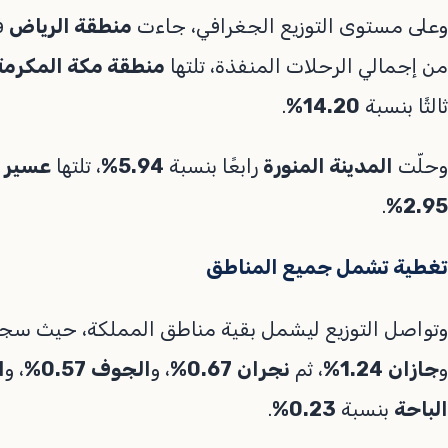
وعلى مستوى التوزيع الجغرافي، جاءت
منطقة الرياض
ف
من إجمالي الرحلات المنفذة، تلتها
منطقة مكة المكرمة
ثالثًا بنسبة
14.20%
.
وحلّت
المدينة المنورة
رابعًا بنسبة
5.94%
، تلتها
عسير
ب
.
2.95%
تغطية تشمل جميع المناطق
وتواصل التوزيع ليشمل بقية مناطق المملكة، حيث س
و
جازان
1.24%
، ثم
نجران
0.67%
، و
الجوف
0.57%
، و
ا
الباحة
بنسبة
0.23%
.