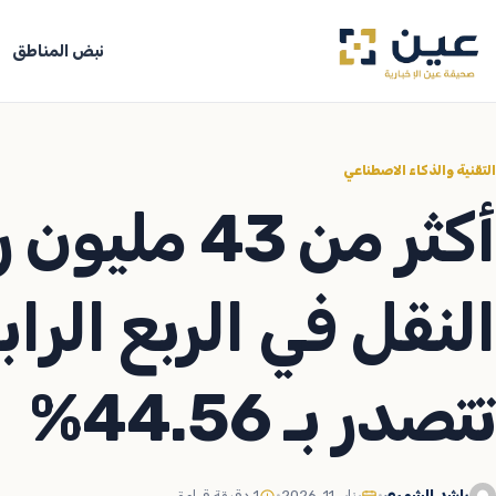
جاوز
لى
نبض المناطق
لمحتوى
التقنية والذكاء الاصطناعي
أكثر من 43 
تتصدر بـ 44.56%
راشد الشمري
•
يناير 11, 2026
•
1 دقيقة قراءة