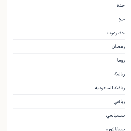
جدة
حج
حضرموت
رمضان
روما
رياضة
رياضة السعودية
رياضي
سسياسي
سنغافورة