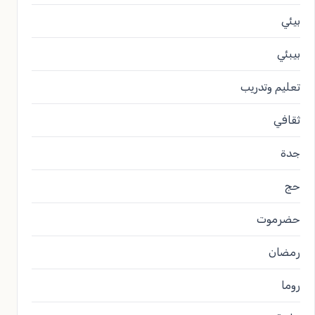
بيئي
بيبئي
تعليم وتدريب
ثقافي
جدة
حج
حضرموت
رمضان
روما