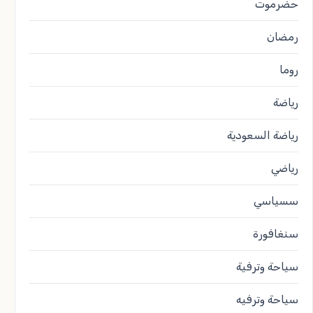
حضرموت
رمضان
روما
رياضة
رياضة السعودية
رياضي
سسياسي
سنغافورة
سياحة وترفية
سياحة وترفيه