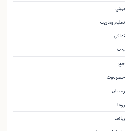
بيبئي
تعليم وتدريب
ثقافي
جدة
حج
حضرموت
رمضان
روما
رياضة