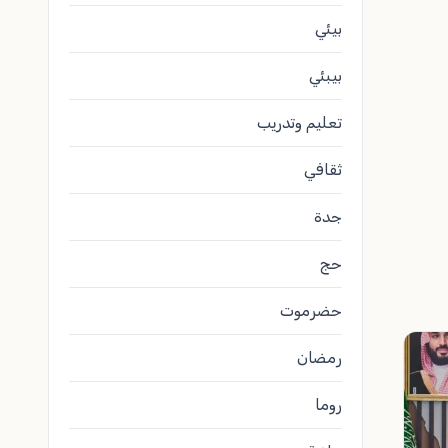
بيئي
بيبئي
تعليم وتدريب
ثقافي
جدة
حج
حضرموت
رمضان
روما