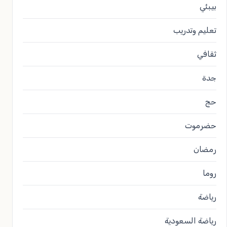
بيبئي
تعليم وتدريب
ثقافي
جدة
حج
حضرموت
رمضان
روما
رياضة
رياضة السعودية