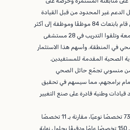
 على متابعته المستمرة وحرصه على
الدعم غير المحدود من قبل القيادة
الحكيمة- أيدها الله-، مشيرًا إلى أن تجمّع حائل الصحي قام بابتعاث 84 موظفًا وموظفة إلى أكثر
من 14 دولة في مختلف أنحاء العالم، والتحقوا بـ 61 جامعة وتلقوا التدريب في 28 مستشفى
قطاع الصحي في المنطقة. وأسهم هذا الاستثمار
اية الصحية المقدمة للمستفيدين.
ل الفترة القادمة مباشرة 38 موظفًا من منسوبي تجمّع حائل الصحي
إتمام برامجهم، مما سيسهم في تحقيق
 قيادات وطنية قادرة على صنع التغيير
وأشار إلى أن تجمّع حائل الصحي يحتضن اليوم أكثر من 73 تخصصًا نوعيًا، مقارنة بـ 11 تخصصًا
في عام 2020، ومن المتوقع أن يحقق الاكتفاء الوطني بـ 150 تخصصًا عامًا ودقيقًا بحلول نهاية