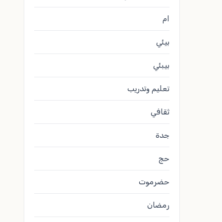
ام
بيئي
بيبئي
تعليم وتدريب
ثقافي
جدة
حج
حضرموت
رمضان