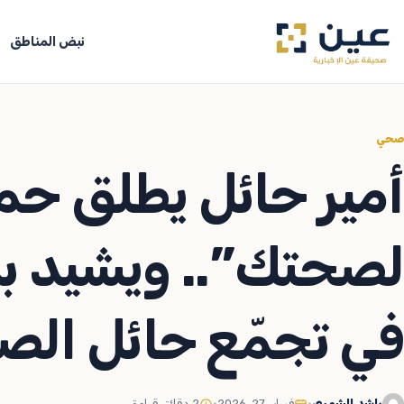
جاوز
لى
نبض المناطق
لمحتوى
صحي
أمير حائل يطلق حمل
لصحتك”.. ويشيد ب
في تجمّع حائل ال
راشد الشمري
•
فبراير 27, 2026
•
2 دقائق قراءة