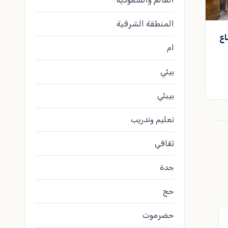
المنطقة الشرقية
اع
ام
بيئي
بيبئي
تعليم وتدريب
ثقافي
جدة
حج
حضرموت