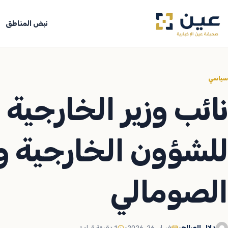
جاوز
لى
نبض المناطق
لمحتوى
سياسي
نائب وزير الخارجية ي
للشؤون الخارجية و
الصومالي
دلال الصالح
•
فبراير 26, 2026
•
1 دقيقة قراءة