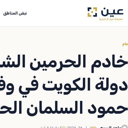
جاوز
لى
نبض المناطق
لمحتوى
عام
خادم الحرمين الشري
دولة الكويت في وف
حمود السلمان الح
ماجد السبيعي
•
فبراير 26, 2026
•
1 دقيقة قراءة