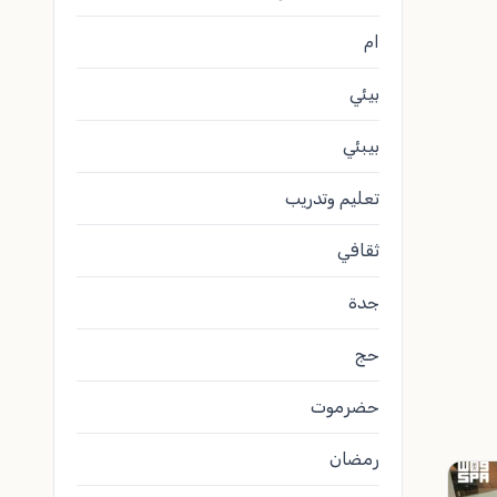
ام
بيئي
بيبئي
تعليم وتدريب
ثقافي
جدة
حج
حضرموت
رمضان