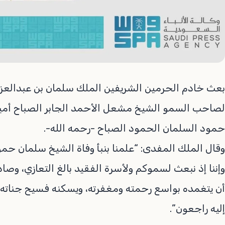
بعث خادم الحرمين الشريفين الملك سلمان بن عبدالعزيز
لصاحب السمو الشيخ مشعل الأحمد الجابر الصباح أمير
حمود السلمان الحمود الصباح -رحمه الله-.
وقال الملك المفدى: “علمنا بنبأ وفاة الشيخ سلمان حم
وإننا إذ نبعث لسموكم ولأسرة الفقيد بالغ التعازي، وصا
أن يتغمده بواسع رحمته ومغفرته، ويسكنه فسيح جناته، 
إليه راجعون”.