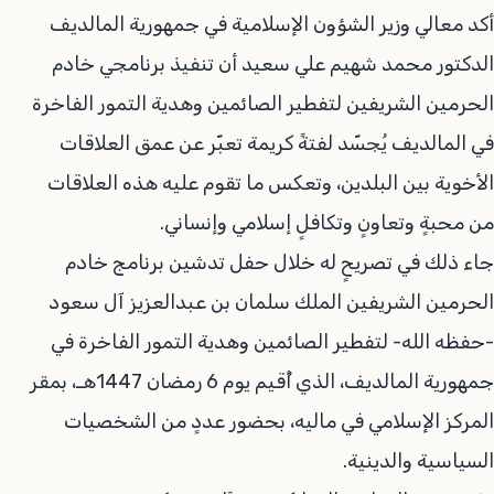
أكد معالي وزير الشؤون الإسلامية في جمهورية المالديف
الدكتور محمد شهيم علي سعيد أن تنفيذ برنامجي خادم
الحرمين الشريفين لتفطير الصائمين وهدية التمور الفاخرة
في المالديف يُجسّد لفتةً كريمة تعبّر عن عمق العلاقات
الأخوية بين البلدين، وتعكس ما تقوم عليه هذه العلاقات
من محبةٍ وتعاونٍ وتكافلٍ إسلامي وإنساني.
جاء ذلك في تصريحٍ له خلال حفل تدشين برنامج خادم
الحرمين الشريفين الملك سلمان بن عبدالعزيز آل سعود
-حفظه الله- لتفطير الصائمين وهدية التمور الفاخرة في
جمهورية المالديف، الذي أُقيم يوم 6 رمضان 1447هـ، بمقر
المركز الإسلامي في ماليه، بحضور عددٍ من الشخصيات
السياسية والدينية.