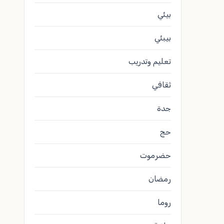
بيئي
بيبئي
تعليم وتدريب
ثقافي
جدة
حج
حضرموت
رمضان
روما