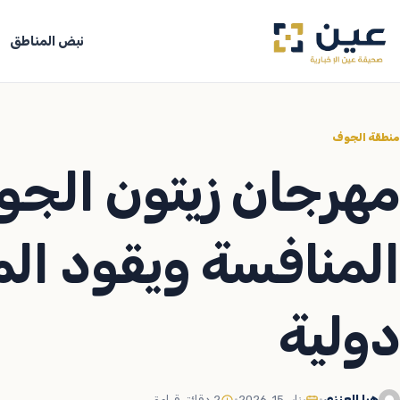
جاوز
لى
نبض المناطق
لمحتوى
منطقة الجوف
مهرجان زيتون الج
المنافسة ويقود الم
دولية
هيا العنزي
•
يناير 15, 2026
•
2 دقائق قراءة