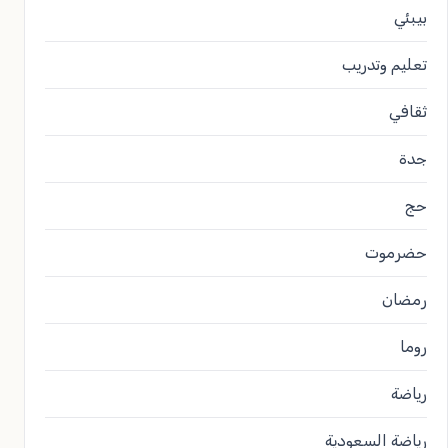
بيبئي
تعليم وتدريب
ثقافي
جدة
حج
حضرموت
رمضان
روما
رياضة
رياضة السعودية