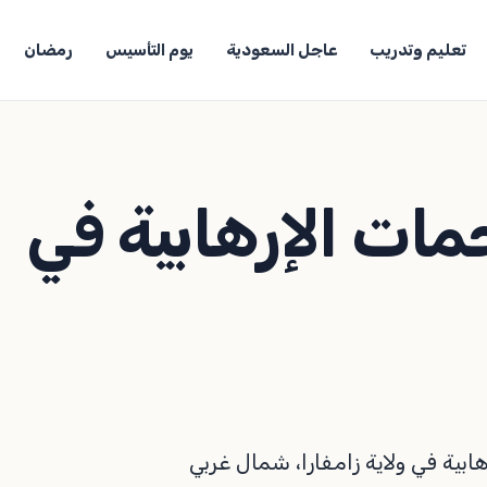
تعليم وتدريب
عاجل السعودية
يوم التأسيس
رمضان
مات الإرهابية في
بية في ولاية زامفارا، شمال غربي