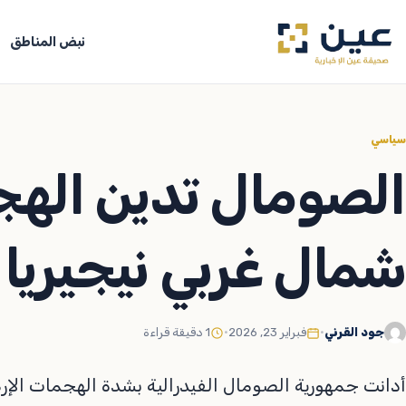
جاوز
لى
نبض المناطق
لمحتوى
سياسي
الصومال تدين الهج
شمال غربي نيجيريا
جود القرني
•
فبراير 23, 2026
•
1 دقيقة قراءة
أدانت جمهورية الصومال الفيدرالية بشدة الهجمات الإرها