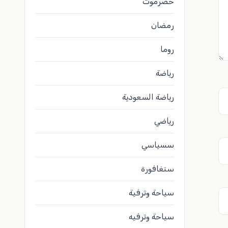
حضرموت
رمضان
روما
رياضة
رياضة السعودية
رياضي
سسياسي
سنغافورة
سياحة وترفية
سياحة وترفيه