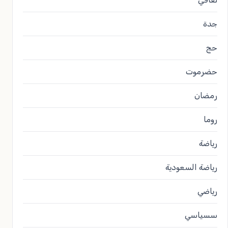
جدة
حج
حضرموت
رمضان
روما
رياضة
رياضة السعودية
رياضي
سسياسي