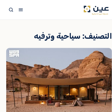
جاوز
لى
لمحتوى
التصنيف:
سياحية وترفيه