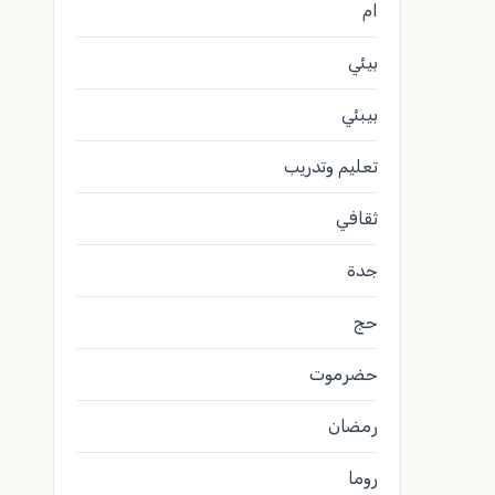
ام
بيئي
بيبئي
تعليم وتدريب
ثقافي
جدة
حج
حضرموت
رمضان
روما