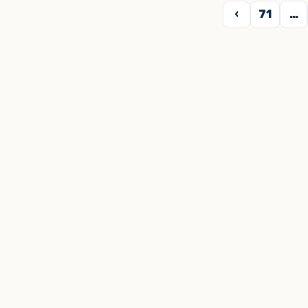
›
71
…