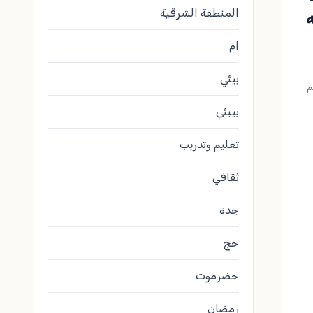
المنطقة الشرقية
ه
ام
بيئي
م
بيبئي
تعليم وتدريب
ثقافي
جدة
حج
حضرموت
رمضان