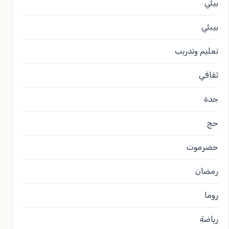
بيئي
بيبئي
تعليم وتدريب
ثقافي
جدة
حج
حضرموت
رمضان
روما
رياضة