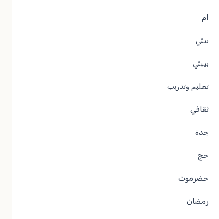
ام
بيئي
بيبئي
تعليم وتدريب
ثقافي
جدة
حج
حضرموت
رمضان