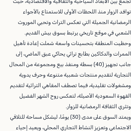
تجمع بين الأبعاد السياحية والثقافية والاقتصادية، حيث
توافد الزوار منذ اللحظات الأولى للاستمتاع بالأجواء
الرمضانية الجميلة التي تعكس التراث وتحيي الموروث
الشعبي في موقع تاريخي يرتبط بسوق بيش القديم.
وحظيت المنطقة بتحسينات واسعة شملت إعادة تأهيل
الممرات والدكاكين بطابع تراثي يحاكي عبق الماضي، إلى
جانب تجهيز (40) بسطة ومنفذ بيع ومجموعة من المحال
التجارية لتقديم منتجات شعبية متنوعة وحرف يدوية
ومشغولات تقليدية، فيما تصطف المقاهي التراثية لتقديم
القهوة السعودية الأصيلة، لتعكس روح الشهر الفضيل
وتثري الثقافة الرمضانية للزوار.
ويمتد السوق على مدى (30) يومًا، ليشكل مساحة للتلاقي
الاجتماعي وتعزيز النشاط التجاري المحلي، ويعيد إحياء