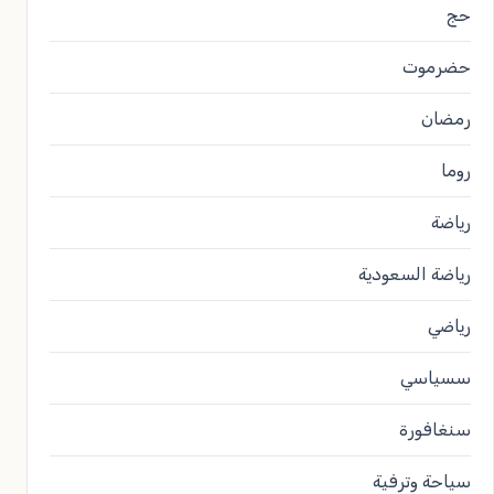
حج
حضرموت
رمضان
روما
رياضة
رياضة السعودية
رياضي
سسياسي
سنغافورة
سياحة وترفية