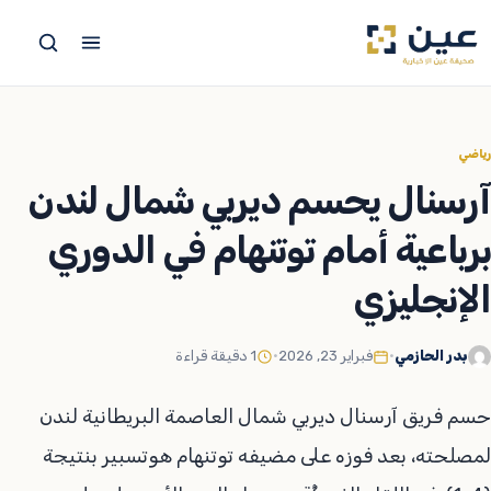
جاوز
لى
لمحتوى
رياضي
آرسنال يحسم ديربي شمال لندن
برباعية أمام توتنهام في الدوري
الإنجليزي
بدر الحازمي
•
فبراير 23, 2026
•
1 دقيقة قراءة
حسم فريق آرسنال ديربي شمال العاصمة البريطانية لندن
لمصلحته، بعد فوزه على مضيفه توتنهام هوتسبير بنتيجة