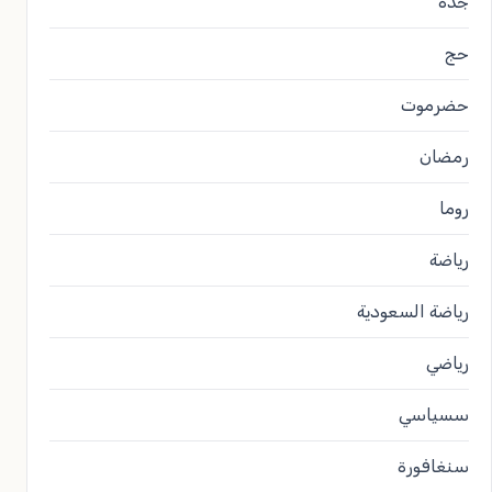
جدة
حج
حضرموت
رمضان
روما
رياضة
رياضة السعودية
رياضي
سسياسي
سنغافورة