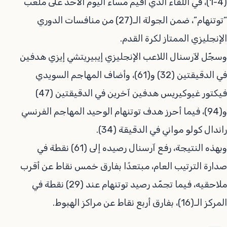
(4-1)، في اللقاء الذي أُقيم مساء اليوم الأحد على ملعب
“توتنهام”، ضمن الجولة الـ(27) من منافسات الدوري
الإنجليزي الممتاز لكرة القدم.
وسجّل لآرسنال اللاعب الإنجليزي إيبيريتشي إيزي هدفين
في الدقيقتين (32) و(61)، وأضاف المهاجم السويدي
فيكتور غيوكيريس هدفين آخرين في الدقيقتين (47)
و(94)، فيما أحرز هدف توتنهام الوحيد المهاجم الفرنسي
راندال كولو مواني في الدقيقة (34).
وبهذه النتيجة، رفع آرسنال رصيده إلى (61) نقطة في
صدارة الترتيب العام، مبتعدًا بفارق خمس نقاط عن أقرب
ملاحقيه، فيما تجمّد رصيد توتنهام عند (29) نقطة في
المركز الـ(16)، بفارق أربع نقاط عن مراكز الهبوط.