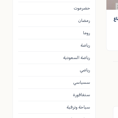
حضرموت
اع
رمضان
روما
رياضة
رياضة السعودية
رياضي
سسياسي
سنغافورة
سياحة وترفية