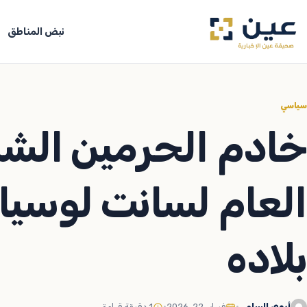
جاوز
لى
نبض المناطق
لمحتوى
سياسي
خادم الحرمين الشر
العام لسانت لوسيا
بلاده
أروى السلمي
•
فبراير 22, 2026
•
1 دقيقة قراءة