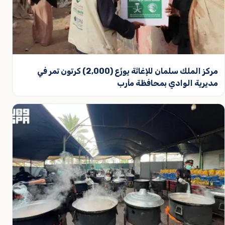
مركز الملك سلمان للإغاثة يوزّع (2,000) كرتون تمر في
مديرية الوادي بمحافظة مأرب