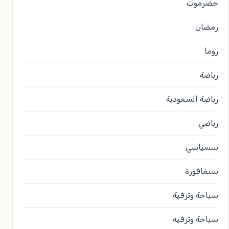
حضرموت
رمضان
روما
رياضة
رياضة السعودية
رياضي
سسياسي
سنغافورة
سياحة وترفية
سياحة وترفيه