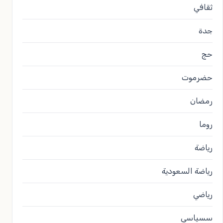
ثقافي
جدة
حج
حضرموت
رمضان
روما
رياضة
رياضة السعودية
رياضي
سسياسي