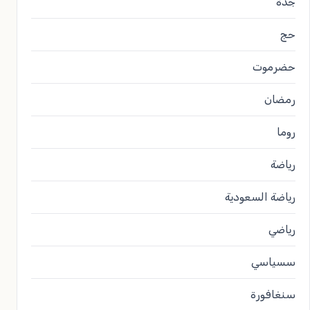
جدة
حج
حضرموت
رمضان
روما
رياضة
رياضة السعودية
رياضي
سسياسي
سنغافورة