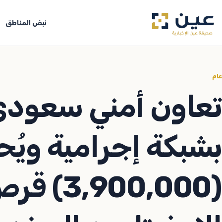
جاوز
لى
نبض المناطق
لمحتوى
عام
تعاون أمني سعودي 
بشبكة إجرامية ويُح
(900,000