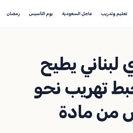
تعليم وتدريب
عاجل السعودية
يوم التأسيس
رمضان
لبناني يطيح
بط تهريب نحو
3,) قرص من مادة