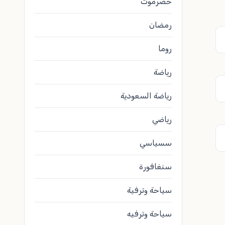
حضرموت
رمضان
روما
رياضة
رياضة السعودية
رياضي
سسياسي
سنغافورة
سياحة وترفية
سياحة وترفيه