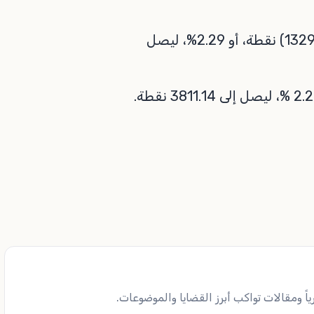
وهبط مؤشر نيكي القياسي المؤلف من 225 سهمًا (1329.97) نقطة، أو 2.29%، ليصل
ً ومقالات تواكب أبرز القضايا والموضوعات.