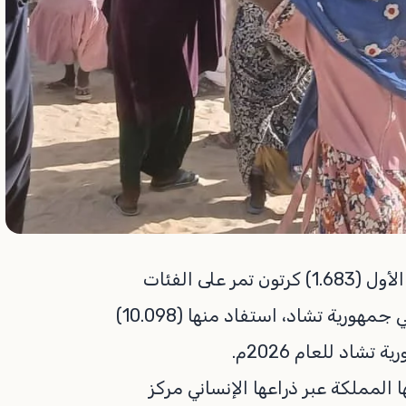
وزّع مركز الملك سلمان للإغاثة والأعمال الإنسانية أمس الأول (1.683) كرتون تمر على الفئات
الأكثر احتياجًا في عدة مناطق بمحافظة شاري باقرمي في جمهورية تشاد، استفاد منها (10.098)
ا المملكة عبر ذراعها الإنساني مركز