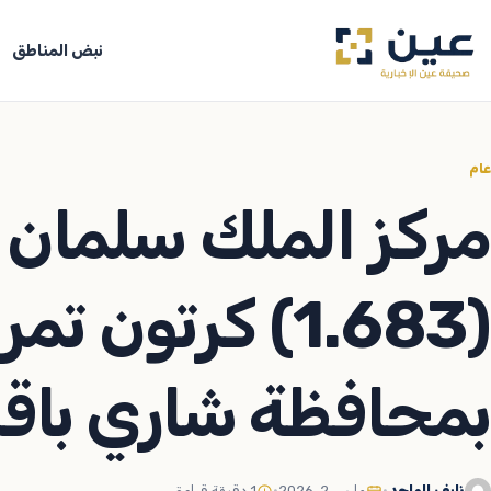
جاوز
لى
نبض المناطق
لمحتوى
عام
مركز الملك سلمان لل
(1.683) كرتون
بمحافظة شاري باقر
نايف الماجد
•
مارس 2, 2026
•
1 دقيقة قراءة