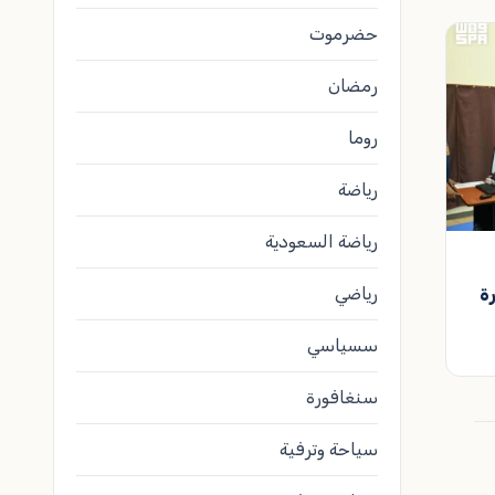
حضرموت
رمضان
روما
رياضة
رياضة السعودية
رياضي
ة
سسياسي
سنغافورة
سياحة وترفية