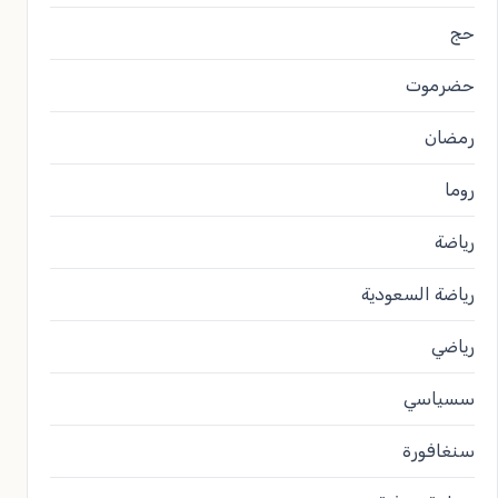
حج
حضرموت
رمضان
روما
رياضة
رياضة السعودية
رياضي
سسياسي
سنغافورة