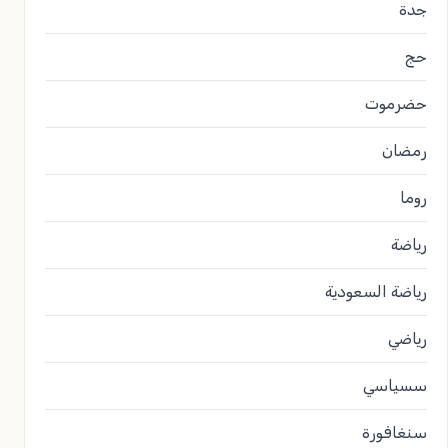
جدة
حج
حضرموت
رمضان
روما
رياضة
رياضة السعودية
رياضي
سسياسي
سنغافورة