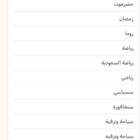
حضرموت
رمضان
روما
رياضة
رياضة السعودية
رياضي
سسياسي
سنغافورة
سياحة وترفية
سياحة وترفيه