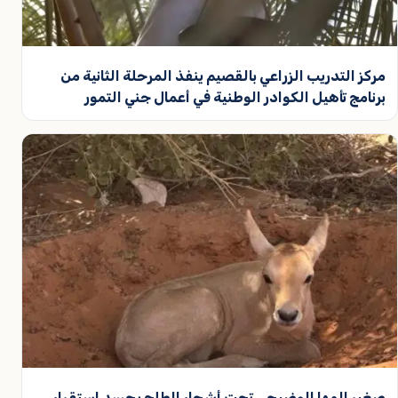
مركز التدريب الزراعي بالقصيم ينفذ المرحلة الثانية من
برنامج تأهيل الكوادر الوطنية في أعمال جني التمور
صغير المها الوضيحي تحت أشجار الطلح يجسد استقرار