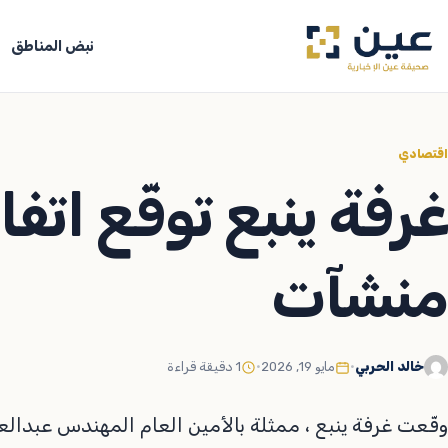
جاوز
لى
نبض المناطق
لمحتوى
اقتصادي
غرفة ينبع توقّع اتف
منشآت
خالد الحربي
•
مايو 19, 2026
•
1 دقيقة قراءة
وقّعت غرفة ينبع ، ممثلة بالأمين العام المهندس عبدالعزي