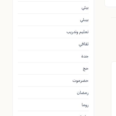
بيئي
بيبئي
تعليم وتدريب
ثقافي
جدة
حج
حضرموت
رمضان
روما