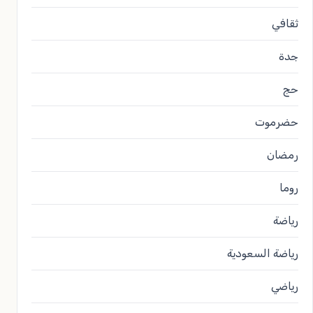
ثقافي
جدة
حج
حضرموت
رمضان
روما
رياضة
رياضة السعودية
رياضي