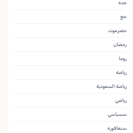
جدة
حج
حضرموت
رمضان
روما
رياضة
رياضة السعودية
رياضي
سسياسي
سنغافورة