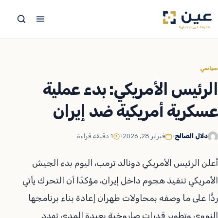
جاوز
لى
لمحتوى
سياسي
الرئيس الأمريكي: بدء عملية
عسكرية أمريكية ضد إيران
دلال الصالح
•
فبراير 28, 2026
•
1 دقيقة قراءة
أعلن الرئيس الأمريكي دونالد ترمب، اليوم بدء الجيش
الأمريكي تنفيذ هجوم داخل إيران، مؤكدًا أن التحرك يأتي
ردًّا على ما وصفه بمحاولات طهران إعادة بناء برنامجها
النووي وتطوير قدرات صاروخية بعيدة المدى تهدد