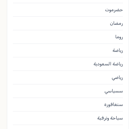
حضرموت
رمضان
روما
رياضة
رياضة السعودية
رياضي
سسياسي
سنغافورة
سياحة وترفية