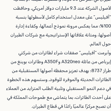
لأصول الشركة عند 9.3 مليارات دولار أمريكي, وحافظت
“أفيليس” على معدل استخدام كامل لأسطولها بنسبة
100%؛ مما يعكس مرونة نموذج أعمالها، وكفاءة إدارة
أصولها، ومتانة علاقاتها الإستراتيجية مع شركات الطيران
حول العالم.
وأبرمت “أفيليس” صفقات شراء لطائرات من شركتي
إيرباص من عائلة A320neo وA350F وطائرات بوينغ من
طراز 8737؛ بهدف تعزيز محفظة أصولها المستقبلية من
الطائرات الحديثة والموفرة للوقود, وستسهم هذه الخطوة
في دعم النمو المستقبلي وتلبية الطلب المتزايد من العملاء
على أحدث الطائرات، بما يتماشى مع طموحات المملكة في
أن تصبح مركزًا عالميًا رائدًا في قطاع الطيران.