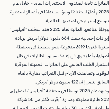
الطائرات تابعة لصندوق الاستثمارات العامة- خلال عام
2025م أداءً استثنائيًا ونموًا مستدامًا في أعمالها، مدعومًا
بتوسع إستراتيجي لمنصتها العالمية.
ووفقًا لنتائجها المالية لعام 2025 فقد سجّلت “أفيليس”
إيرادات إجمالية بلغت 664 مليون دولار أمريكي بزيادة
سنوية قدرها 19%، مدفوعة بنمو منضبط في محفظة
أصولها، وأداء قوي في إعادة تسويق الطائرات في ظل
استمرار الطلب العالمي على الطائرات الحديثة الموفّرة
للوقود, وتضاعفت الأرباح قبل الضرائب مقارنةً بالعام
السابق لتصل إلى 122 مليون دولار أمريكي.
وشهد عام 2025 توسعًا في محفظة “أفيليس”، لتصل إلى
202 طائرة مملوكة ومدارة، أُجِّرَت لأكثر من 50 شركة
طيران في أكثر من 30 دولة, واستقرت القيمة الإجمالية