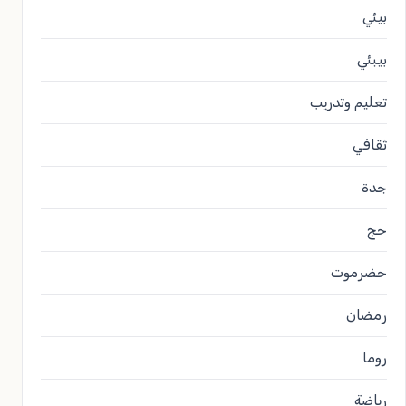
بيئي
بيبئي
تعليم وتدريب
ثقافي
جدة
حج
حضرموت
رمضان
روما
رياضة