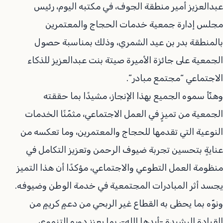
عبدالعزيز أمير منطقة الجوف، في مكتبه اليوم، رئيس
مجلس إدارة جمعية خدمات الحجاج والمعتمرين
بالمنطقة بدر بن عيد الشمري، وذلك بمناسبة حصول
الجمعية على جائزة الأميرة صيتة بنت عبدالعزيز للذكاء
الاجتماعي “مجتمع مبادر”.
وهنّأ سموه الجميع بهذا الإنجاز، مشيدًا بما حققته
الجمعية من تميزٍ في العمل الاجتماعي، مثمّنًا الخدمات
النوعية التي تقدمها للحجاج والمعتمرين، وما تعكسه من
عنايةٍ بتحسين تجربة ضيوف الرحمن وتعزيز التكامل في
منظومة العمل التطوعي والاجتماعي، مؤكدًا أن هذا التميز
يجسد أثر المبادرات المجتمعية في خدمة الوطن وضيوفه.
ونوّه بما يحظى به القطاع غير الربحي من دعمٍ كريمٍ من
القيادة الرشيدة -أيدها الله-، بما يعزز دوره التنموي