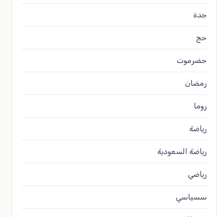
جدة
حج
حضرموت
رمضان
روما
رياضة
رياضة السعودية
رياضي
سسياسي